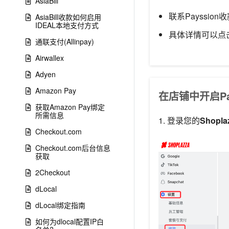
AsiaBill
联系Payssi
AsiaBill收款如何启用
IDEAL本地支付方式
具体详情可以点
通联支付(Allinpay)
Airwallex
Adyen
Amazon Pay
在店铺中开启Pay
获取Amazon Pay绑定
所需信息
1. 登录您的
Shopl
Checkout.com
Checkout.com后台信息
获取
2Checkout
dLocal
dLocal绑定指南
如何为dlocal配置IP白