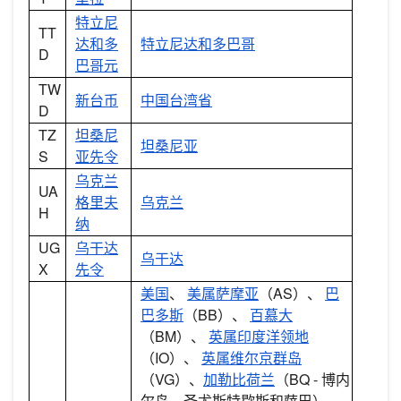
特立尼
TT
达和多
特立尼达和多巴哥
D
巴哥元
TW
新台币
中国台湾省
D
TZ
坦桑尼
坦桑尼亚
S
亚先令
乌克兰
UA
格里夫
乌克兰
H
纳
UG
乌干达
乌干达
X
先令
美国
、
美属萨摩亚
（AS）、
巴
巴多斯
（BB）、
百慕大
（BM）、
英属印度洋领地
（IO）、
英属维尔京群岛
（VG）、
加勒比荷兰
（BQ - 博内
尔岛、圣尤斯特歇斯和萨巴）、