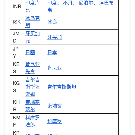
印度卢
印度
、
不丹
、
尼泊尔
、
津巴布
INR
比
韦
冰岛克
ISK
冰岛
朗
JM
牙买加
牙买加
D
元
JP
日圆
日本
Y
KE
肯尼亚
肯尼亚
S
先令
吉尔吉
KG
斯斯坦
吉尔吉斯斯坦
S
索姆
KH
柬埔寨
柬埔寨
R
瑞尔
KM
科摩罗
科摩罗
F
法郎
KP