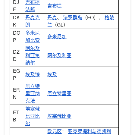
DJ
吉布提
吉布提
F
法郎
DK
丹麦克
丹麦
、
法罗群岛
（FO）、
格陵
K
朗
兰
（GL）
DO
多米尼
多米尼加
P
加比索
阿尔及
DZ
利亚第
阿尔及利亚
D
纳尔
EG
埃及镑
埃及
P
厄立特
ER
里亚纳
厄立特里亚
N
克法
埃塞俄
ET
比亚比
埃塞俄比亚
B
尔
欧元区
：
亚克罗提利与德凯利