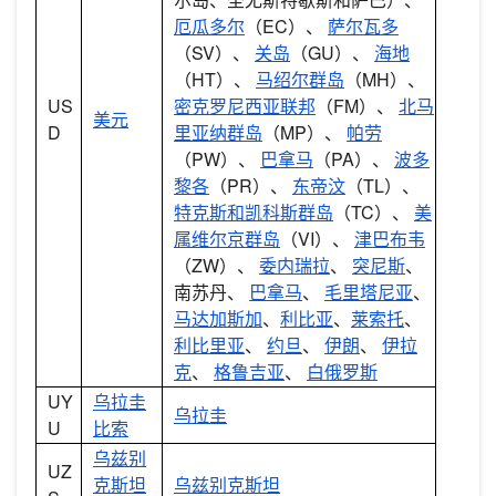
厄瓜多尔
（EC）、
萨尔瓦多
（SV）、
关岛
（GU）、
海地
（HT）、
马绍尔群岛
（MH）、
US
密克罗尼西亚联邦
（FM）、
北马
美元
D
里亚纳群岛
（MP）、
帕劳
（PW）、
巴拿马
（PA）、
波多
黎各
（PR）、
东帝汶
（TL）、
特克斯和凯科斯群岛
（TC）、
美
属维尔京群岛
（VI）、
津巴布韦
（ZW）、
委内瑞拉
、
突尼斯
、
南苏丹、
巴拿马
、
毛里塔尼亚
、
马达加斯加
、
利比亚
、
莱索托
、
利比里亚
、
约旦
、
伊朗
、
伊拉
克
、
格鲁吉亚
、
白俄罗斯
UY
乌拉圭
乌拉圭
U
比索
乌兹别
UZ
克斯坦
乌兹别克斯坦