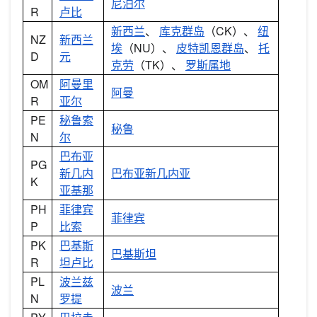
尼泊尔
R
卢比
新西兰
、
库克群岛
（CK）、
纽
NZ
新西兰
埃
（NU）、
皮特凯恩群岛
、
托
D
元
克劳
（TK）、
罗斯属地
OM
阿曼里
阿曼
R
亚尔
PE
秘鲁索
秘鲁
N
尔
巴布亚
PG
新几内
巴布亚新几内亚
K
亚基那
PH
菲律宾
菲律宾
P
比索
PK
巴基斯
巴基斯坦
R
坦卢比
PL
波兰兹
波兰
N
罗提