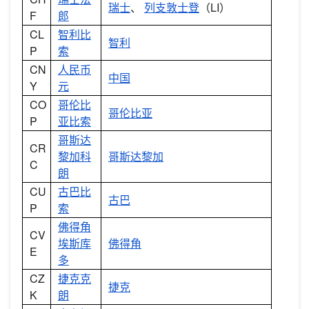
瑞士
、
列支敦士登
（LI）
F
郎
CL
智利比
智利
P
索
CN
人民币
中国
Y
元
CO
哥伦比
哥伦比亚
P
亚比索
哥斯达
CR
黎加科
哥斯达黎加
C
朗
CU
古巴比
古巴
P
索
佛得角
CV
埃斯库
佛得角
E
多
CZ
捷克克
捷克
K
朗