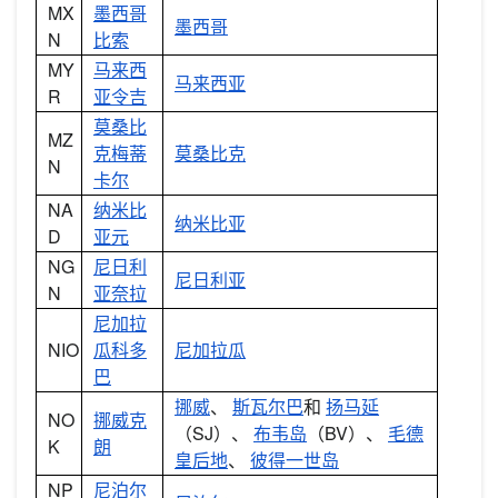
MX
墨西哥
墨西哥
N
比索
MY
马来西
马来西亚
R
亚令吉
莫桑比
MZ
克梅蒂
莫桑比克
N
卡尔
NA
纳米比
纳米比亚
D
亚元
NG
尼日利
尼日利亚
N
亚奈拉
尼加拉
NIO
瓜科多
尼加拉瓜
巴
挪威
、
斯瓦尔巴
和
扬马延
NO
挪威克
（SJ）、
布韦岛
（BV）、
毛德
K
朗
皇后地
、
彼得一世岛
NP
尼泊尔