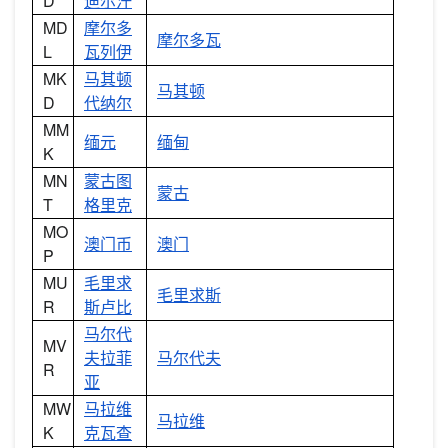
D
迪尔汗
MD
摩尔多
摩尔多瓦
L
瓦列伊
MK
马其顿
马其顿
D
代纳尔
MM
缅元
缅甸
K
MN
蒙古图
蒙古
T
格里克
MO
澳门币
澳门
P
MU
毛里求
毛里求斯
R
斯卢比
马尔代
MV
夫拉菲
马尔代夫
R
亚
MW
马拉维
马拉维
K
克瓦查