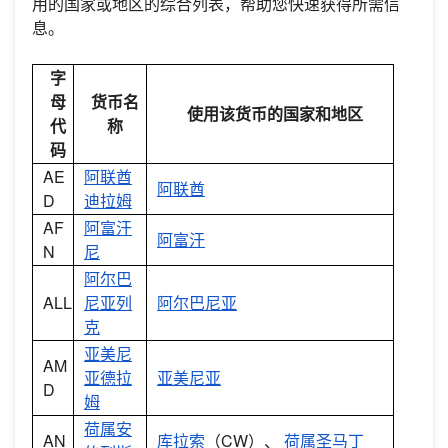
用的国家或地区的综合列表，帮助您快速获得所需信
息。
字
母
货币名
使用该货币的国家和地区
代
称
码
AE
阿联酋
阿联酋
D
迪拉姆
AF
阿富汗
阿富汗
N
尼
阿尔巴
ALL
尼亚列
阿尔巴尼亚
克
亚美尼
AM
亚德拉
亚美尼亚
D
姆
荷属安
AN
库拉索
（CW）、
荷属圣马丁