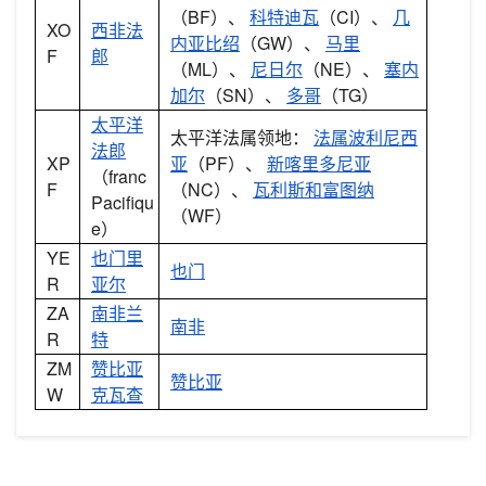
（BF）、
科特迪瓦
（CI）、
几
XO
西非法
内亚比绍
（GW）、
马里
F
郎
（ML）、
尼日尔
（NE）、
塞内
加尔
（SN）、
多哥
（TG）
太平洋
太平洋法属领地：
法属波利尼西
法郎
XP
亚
（PF）、
新喀里多尼亚
（franc
F
（NC）、
瓦利斯和富图纳
Pacifiqu
（WF）
e）
YE
也门里
也门
R
亚尔
ZA
南非兰
南非
R
特
ZM
赞比亚
赞比亚
W
克瓦查