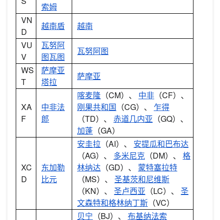
S
索姆
VN
越南盾
越南
D
VU
瓦努阿
瓦努阿图
V
图瓦图
WS
萨摩亚
萨摩亚
T
塔拉
喀麦隆
（CM）、
中非
（CF）、
XA
中非法
刚果共和国
（CG）、
乍得
F
郎
（TD）、
赤道几内亚
（GQ）、
加蓬
（GA）
安圭拉
（AI）、
安提瓜和巴布达
（AG）、
多米尼克
（DM）、
格
XC
东加勒
林纳达
（GD）、
蒙特塞拉特
D
比元
（MS）、
圣基茨和尼维斯
（KN）、
圣卢西亚
（LC）、
圣
文森特和格林纳丁斯
（VC）
贝宁
（BJ）、
布基纳法索