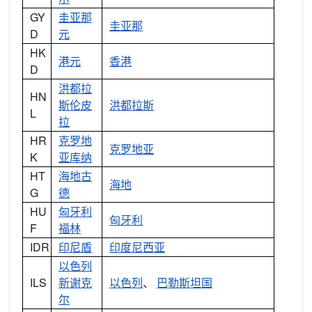
GY
圭亚那
圭亚那
D
元
HK
港元
香港
D
洪都拉
HN
斯伦皮
洪都拉斯
L
拉
HR
克罗地
克罗地亚
K
亚库纳
HT
海地古
海地
G
德
HU
匈牙利
匈牙利
F
福林
IDR
印尼盾
印度尼西亚
以色列
ILS
新谢克
以色列
、
巴勒斯坦国
尔