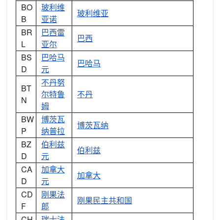
BO
玻利维
玻利维亚
B
亚诺
BR
巴西雷
巴西
L
亚尔
BS
巴哈马
巴哈马
D
元
不丹努
BT
尔特鲁
不丹
N
姆
BW
博茨瓦
博茨瓦纳
P
纳普拉
BZ
伯利兹
伯利兹
D
元
CA
加拿大
加拿大
D
元
CD
刚果法
刚果民主共和国
F
郎
CH
瑞士法