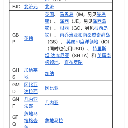
FJD
斐济元
斐济
英国
、
马恩岛
（IM，另见
曼岛
镑
）、
泽西
（JE，另见
泽西岛
镑
）、
根西
（GG，另见
根西岛
GB
镑
）、
南乔治亚和南桑威奇群岛
英镑
P
（GS）、
英属印度洋领地
（IO）
（同时也使用USD）、
特里斯
坦-达库尼亚
（SH-TA）和
英属南
极领地
、
直布罗陀
GH
加纳塞
加纳
S
地
GM
冈比亚
冈比亚
D
达拉西
GN
几内亚
几内亚
F
法郎
危地马
GT
拉格查
危地马拉
Q
尔