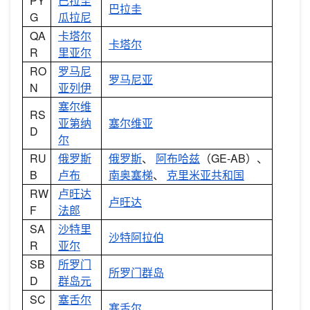
PY
巴拉圭
巴拉圭
G
瓜拉尼
QA
卡塔尔
卡塔尔
R
里亚尔
RO
罗马尼
罗马尼亚
N
亚列伊
塞尔维
RS
亚第纳
塞尔维亚
D
尔
RU
俄罗斯
俄罗斯
、
阿布哈兹
（GE-AB）、
B
卢布
南奥塞梯
、
克里米亚共和国
RW
卢旺达
卢旺达
F
法郎
SA
沙特里
沙特阿拉伯
R
亚尔
SB
所罗门
所罗门群岛
D
群岛元
SC
塞舌尔
塞舌尔