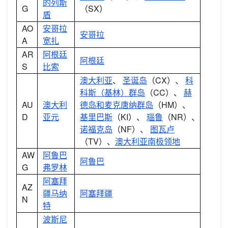
的列斯
G
（SX）
盾
AO
安哥拉
安哥拉
A
宽扎
AR
阿根廷
阿根廷
S
比索
澳大利亚
、
圣诞岛
（CX）、
科
科斯（基林）群岛
（CC）、
赫
AU
澳大利
德岛和麦克唐纳群岛
（HM）、
D
亚元
基里巴斯
（KI）、
瑙鲁
（NR）、
诺福克岛
（NF）、
图瓦卢
（TV）、
澳大利亚南极领地
AW
阿鲁巴
阿鲁巴
G
弗罗林
阿塞拜
AZ
疆马纳
阿塞拜疆
N
特
波斯尼