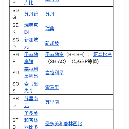
R
卢比
SD
苏丹镑
苏丹
G
SE
瑞典克
瑞典
K
朗
SG
新加坡
新加坡
D
元
SH
圣赫勒
圣赫勒拿
（SH-SH）、
阿森松岛
P
拿镑
（SH-AC）（与GBP等值）
塞拉利
SLL
塞拉利昂
昂利昂
SO
索马里
索马里
S
先令
SR
苏里南
苏里南
D
元
圣多美
ST
和普林
圣多美和普林西比
D
西比多