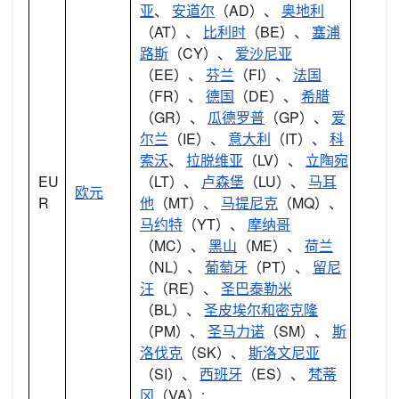
亚
、
安道尔
（AD）、
奥地利
（AT）、
比利时
（BE）、
塞浦
路斯
（CY）、
爱沙尼亚
（EE）、
芬兰
（FI）、
法国
（FR）、
德国
（DE）、
希腊
（GR）、
瓜德罗普
（GP）、
爱
尔兰
（IE）、
意大利
（IT）、
科
索沃
、
拉脱维亚
（LV）、
立陶宛
EU
（LT）、
卢森堡
（LU）、
马耳
欧元
R
他
（MT）、
马提尼克
（MQ）、
马约特
（YT）、
摩纳哥
（MC）、
黑山
（ME）、
荷兰
（NL）、
葡萄牙
（PT）、
留尼
汪
（RE）、
圣巴泰勒米
（BL）、
圣皮埃尔和密克隆
（PM）、
圣马力诺
（SM）、
斯
洛伐克
（SK）、
斯洛文尼亚
（SI）、
西班牙
（ES）、
梵蒂
冈
（VA）;