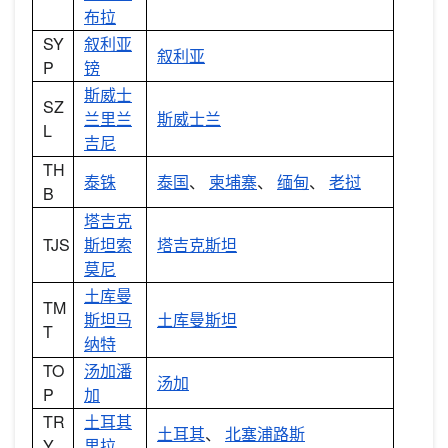
布拉
SY
叙利亚
叙利亚
P
镑
斯威士
SZ
兰里兰
斯威士兰
L
吉尼
TH
泰铢
泰国
、
柬埔寨
、
缅甸
、
老挝
B
塔吉克
TJS
斯坦索
塔吉克斯坦
莫尼
土库曼
TM
斯坦马
土库曼斯坦
T
纳特
TO
汤加潘
汤加
P
加
TR
土耳其
土耳其
、
北塞浦路斯
Y
里拉