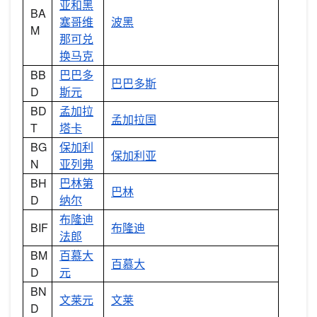
亚和黑
BA
塞哥维
波黑
M
那可兑
换马克
BB
巴巴多
巴巴多斯
D
斯元
BD
孟加拉
孟加拉国
T
塔卡
BG
保加利
保加利亚
N
亚列弗
BH
巴林第
巴林
D
纳尔
布隆迪
BIF
布隆迪
法郎
BM
百慕大
百慕大
D
元
BN
文莱元
文莱
D