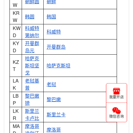
朝鲜圆
朝鲜
W
KR
韩圆
韩国
W
KW
科威特
科威特
D
第纳尔
KY
开曼群
开曼群岛
D
岛元
哈萨克
KZ
斯坦坚
哈萨克斯坦
T
戈
LA
老挝基
老挝
K
普
LB
黎巴嫩
我要开店
黎巴嫩
P
镑
LK
斯里兰
斯里兰卡
微信咨询
R
卡卢比
MA
摩洛哥
摩洛哥