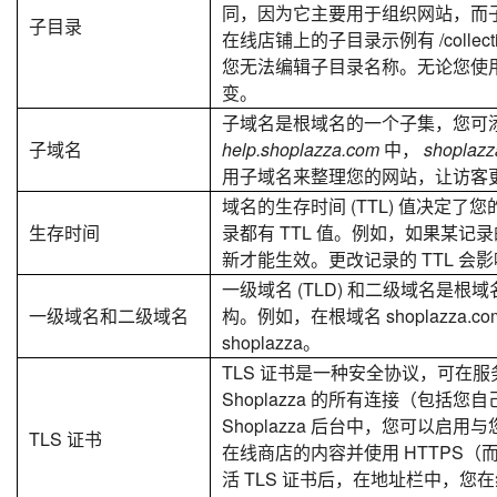
同，因为它主要用于组织网站，而
子目录
在线店铺上的子目录示例有 /collections
您无法编辑子目录名称。无论您使
变。
子域名是根域名的一个子集，您可添
子域名
help.shoplazza.com
中，
shoplaz
用子域名来整理您的网站，让访客
域名的生存时间 (TTL) 值决定了您
生存时间
录都有 TTL 值。例如，如果某记录的 
新才能生效。更改记录的 TTL 
一级域名 (TLD) 和二级域名是
一级域名和二级域名
构。例如，在根域名 shoplazza.
shoplazza。
TLS 证书是一种安全协议，可在
Shoplazza 的所有连接（包
Shoplazza 后台中，您可以启用与
TLS 证书
在线商店的内容并使用 HTTPS（
活 TLS 证书后，在地址栏中，您