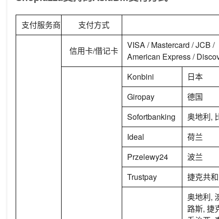
支付服务商
支付方式
VISA / Mastercard / JCB /
信用卡/借记卡
American Express / Discov
Konbini
日本
Giropay
德国
Sofortbanking
奥地利, 
Ideal
荷兰
Przelewy24
波兰
Trustpay
捷克共和
奥地利, 
路斯, 捷