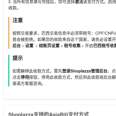
3.
当所有信息填写完成后，您可选择
激活
该支付方式。启用后，
收款。
注意
按照交易要求，巴西交易信息中必须带税号：
CPF/CN
易会被拒绝。如果您的收款来自这个国家，请务必设置开
后台
>
设置
>
结账页设置
>
税号收集
> 开启
巴西税号收
提示
如需解绑此收款方式，需先
登录Shoplazza管理后台
，点
点击
停用
按钮，停用此收款方式，然后到此收款商后台解
渠道方客服咨询。
Shoplazza支持的AsiaBill支付方式