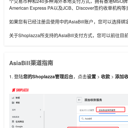
个交易币种和240多种海外本地支付方式，拥有香港MSO牌照， 具有
American Express PA以及JCB、Discover签约收单
如果您有已经注册且使用中的AsiaBill账户，您可以选择绑
关于Shoplazza所支持的AsiaBill支付方式，您可以前往目前S
AsiaBill渠道指南
1. 登陆
您的Shoplazza管理后台
，点击
设置
>
收款
>
添加