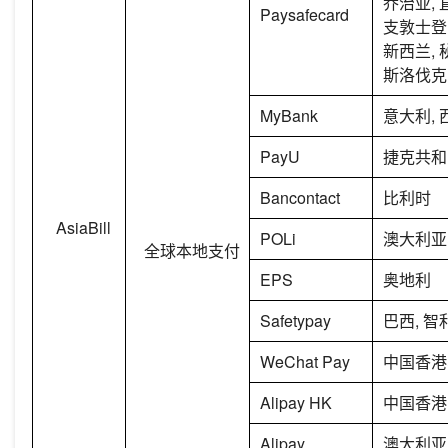
乔治亚, 
Paysafecard
支敦士登,
新西兰, 
斯洛伐克
MyBank
意大利, 
PayU
捷克共和
Bancontact
比利时
AsiaBill
POLi
澳大利亚
全球本地支付
EPS
奥地利
Safetypay
巴西, 智
WeChat Pay
中国香港
Alipay HK
中国香港
Alipay
澳大利亚