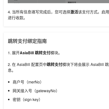
4.
当所有信息填写完成后，您可选择
激活
该支付方式。启用后，
进行收款。
跳转支付绑定指南
1. 展开
AsiaBill
跳转支付
模块。
2. 在
AsiaBill
配置页中
跳转支付
模块下
将会展示
AsiaBill
跳
息。
商户号（merNo）
网关接入号（gatewayNo）
密钥（sign key）