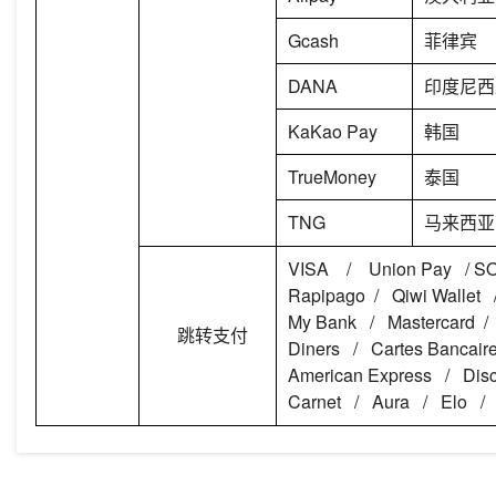
Gcash
菲律宾
DANA
印度尼西
KaKao Pay
韩国
TrueMoney
泰国
TNG
马来西亚
VISA / Union Pay / S
Rapipago / Qiwi Wallet 
My Bank / Mastercard /
跳转
支付
Diners / Cartes Bancai
American Express / Di
Carnet / Aura / Elo /