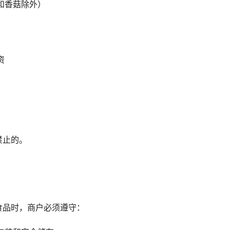
和香菇除外）
资
禁止的。
食品时，
商户必须遵守：