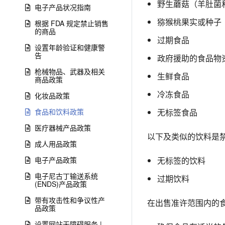
野生蘑菇（羊肚菌
电子产品状况指南
猕猴桃果实或种子
根据 FDA 规定禁止销售
的商品
过期食品
设置年龄验证和健康警
告
政府援助的食品物
枪械物品、武器及相关
生鲜食品
商品政策
冷冻食品
化妆品政策
食品和饮料政策
无标签食品
医疗器械产品政策
以下及类似的饮料是
成人用品政策
电子产品政策
无标签的饮料
电子尼古丁输送系统
过期饮料
(ENDS)产品政策
带有攻击性和争议性产
在出售准许范围内的
品政策
设置网站无障碍服务 |