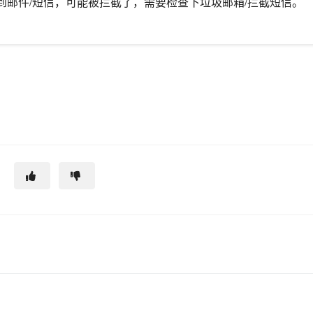
到邮件/短信，可能被拦截了，需要检查下垃圾邮箱/拦截短信。
？
助