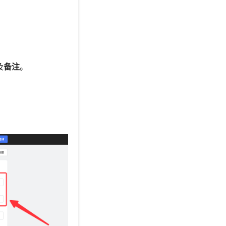
及
备注
。