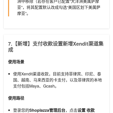
洲中移除（若存在客户已配置“大洋洲美属萨摩
亚”，将其配置默认改成勾选“美国区划下美属萨
摩亚”。
7.【新增】支付收款设置新增Xendit渠道集
成
使用场景
使用Xendit渠道收款，目前支持菲律宾、印尼、泰
国、越南、马来西亚的卡支付，以及菲律宾的本地
支付包括Maya、Gcash。
使用路径
登录您的
Shoplazza管理后台
，点击
设置
收款